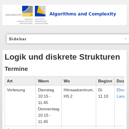
Sidebar
Logik und diskrete Strukturen
Termine
Art
Wann
Wo
Beginn
Dozen
Vorlesung
Dienstag
Hörsaalzentrum,
Di.
Elmar
10:15 -
HS 2
11.10
Lange
11:45
Donnerstag
10:15 -
11:45